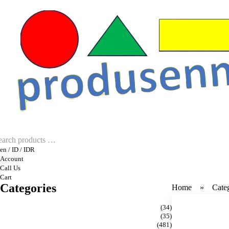
en / ID / IDR
Account
Call Us
Cart
Categories
Home
Cate
(34)
(35)
(481)