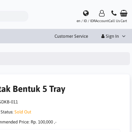
en / ID / IDR
Account
Call Us
Cart
Customer Service
Sign In
tak Bentuk 5 Tray
SDKB-011
 Status:
Sold Out
mmended Price:
Rp. 100,000 ,-