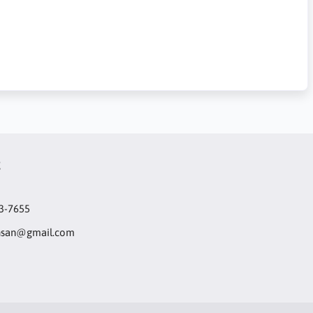
t
3-7655
hsan@gmail.com