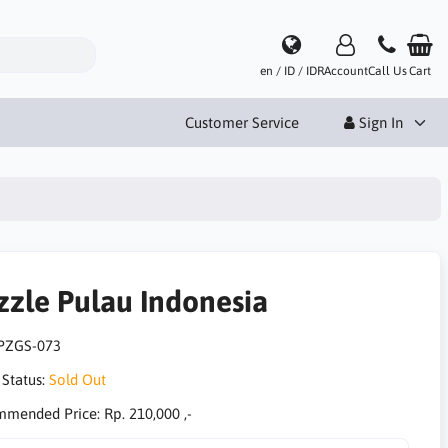
en / ID / IDR
Account
Call Us
Cart
Customer Service
Sign In
zzle Pulau Indonesia
PZGS-073
 Status:
Sold Out
mmended Price:
Rp. 210,000 ,-