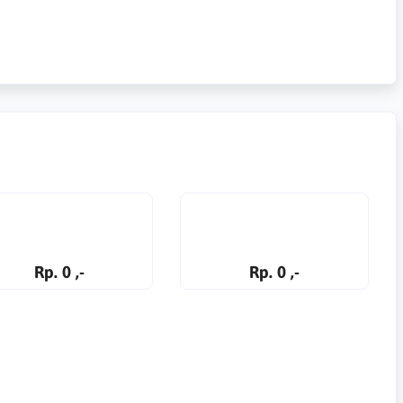
Rp. 0 ,-
Rp. 0 ,-