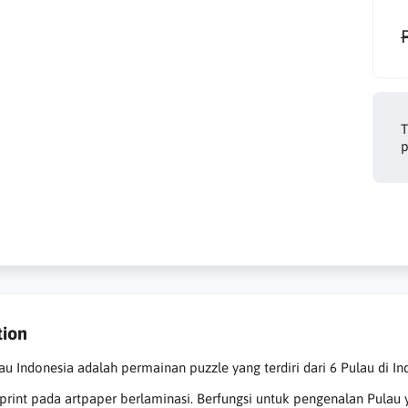
T
p
tion
au Indonesia adalah permainan puzzle yang terdiri dari 6 Pulau di In
rint pada artpaper berlaminasi. Berfungsi untuk pengenalan Pulau y