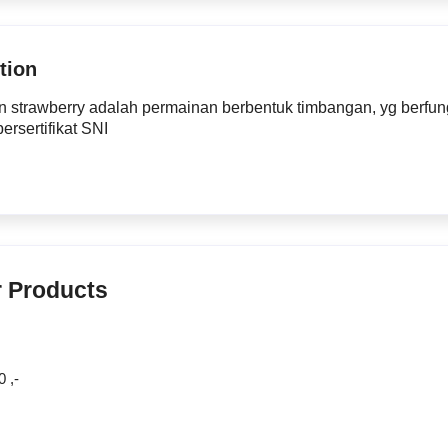
tion
 strawberry adalah permainan berbentuk timbangan, yg berfu
bersertifikat SNI
r Products
 ,-