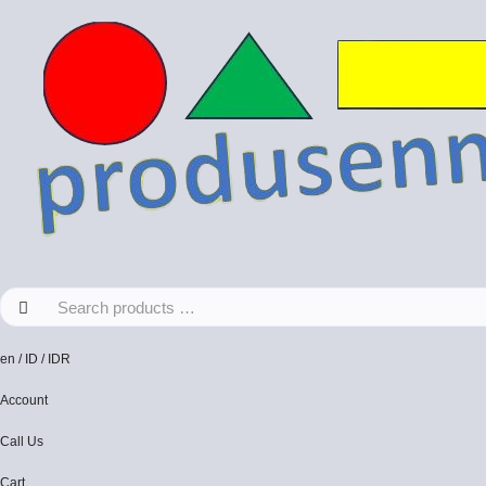
en / ID / IDR
Account
Call Us
Cart