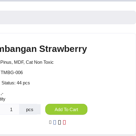
mbangan Strawberry
Pinus, MDF, Cat Non Toxic
:
TMBG-006
 Status:
44 pcs
,-
ity
pcs
Add To Cart