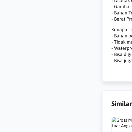
- Dicetak
- Gambar
- Bahan T
- Berat P
Kenapa si
- Bahan b
- Tidak 
- Waterpr
- Bisa di
- Bisa ju
Simila