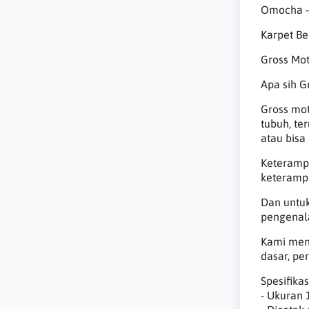
Omocha - 
Karpet Be
Gross Mot
Apa sih Gr
Gross mot
tubuh, te
atau bisa
Keteramp
keterampi
Dan untuk
pengenala
Kami mend
dasar, pe
Spesifikas
- Ukuran 