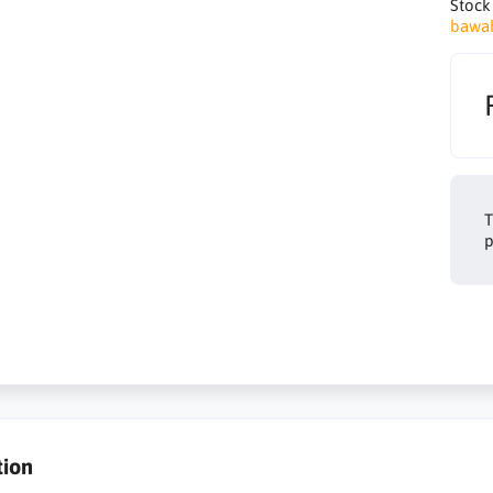
Stock
bawa
T
p
tion