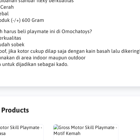
 dibahan standar flexy berkualitas
 Cerah
ebal
roduk (-/+) 600 Gram
h harus beli playmate ini di Omochatoys?
erkualitas
mudah sobek
oof, jika kotor cukup dilap saja dengan kain basah lalu dikerin
gunakan di area indoor maupun outdoor
ga untuk dijadikan sebagai kado.
r Products