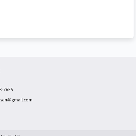
t
3-7655
hsan@gmail.com