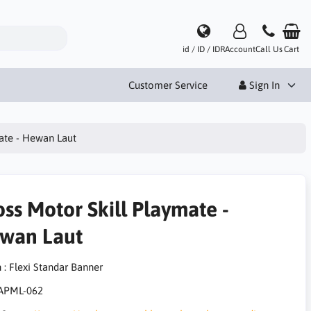
id / ID / IDR
Account
Call Us
Cart
Customer Service
Sign In
ate - Hewan Laut
oss Motor Skill Playmate -
wan Laut
 : Flexi Standar Banner
APML-062