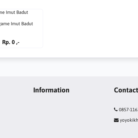
game Imut Badut
Rp. 0 ,-
Information
Contac
0857-116
yoyokik