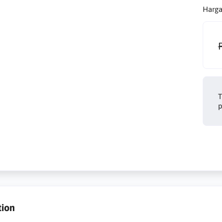
Harga
T
p
tion