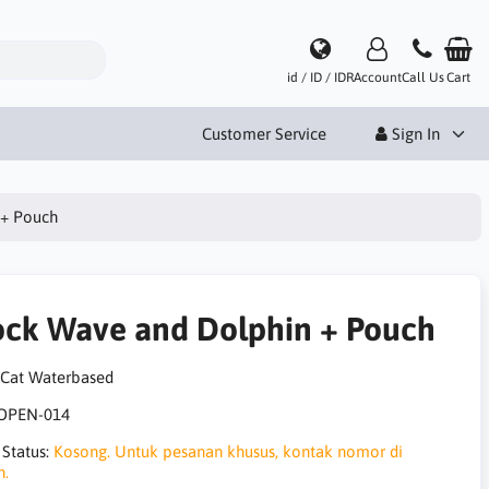
id / ID / IDR
Account
Call Us
Cart
Customer Service
Sign In
 + Pouch
ock Wave and Dolphin + Pouch
 Cat Waterbased
OPEN-014
 Status:
Kosong. Untuk pesanan khusus, kontak nomor di
h.