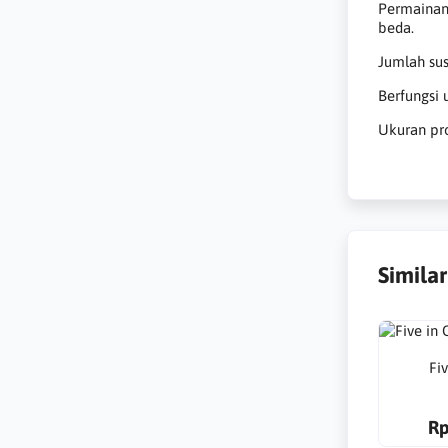
Permainan
beda.
Jumlah su
Berfungsi 
Ukuran pro
Simila
Fi
Rp