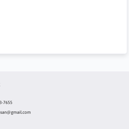
t
3-7655
hsan@gmail.com