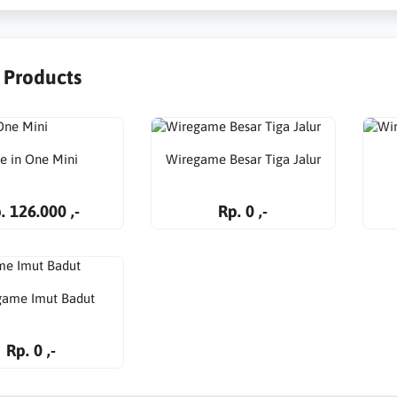
r Products
ve in One Mini
Wiregame Besar Tiga Jalur
. 126.000 ,-
Rp. 0 ,-
game Imut Badut
Rp. 0 ,-