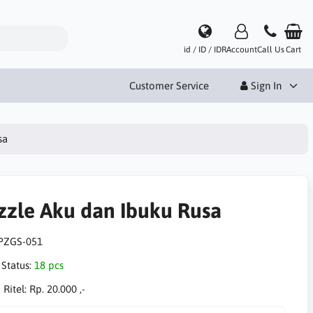
id / ID / IDR
Account
Call Us
Cart
Customer Service
Sign In
sa
zzle Aku dan Ibuku Rusa
PZGS-051
 Status:
18 pcs
 Ritel:
Rp. 20.000 ,-