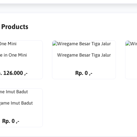
r Products
ve in One Mini
Wiregame Besar Tiga Jalur
. 126.000 ,-
Rp. 0 ,-
game Imut Badut
Rp. 0 ,-