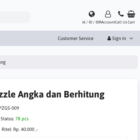
id / ID / IDR
Account
Call Us
Cart
Customer Service
Sign In
ung
zzle Angka dan Berhitung
PZGS-009
 Status:
78 pcs
 Ritel:
Rp. 40.000 ,-