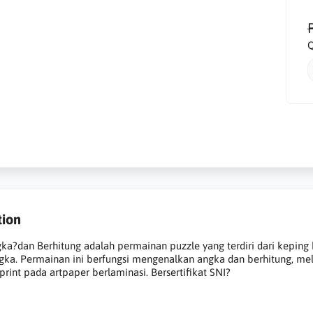
R
Q
tion
ka?dan Berhitung adalah permainan puzzle yang terdiri dari kepin
ka. Permainan ini berfungsi mengenalkan angka dan berhitung, mel
rint pada artpaper berlaminasi. Bersertifikat SNI
?