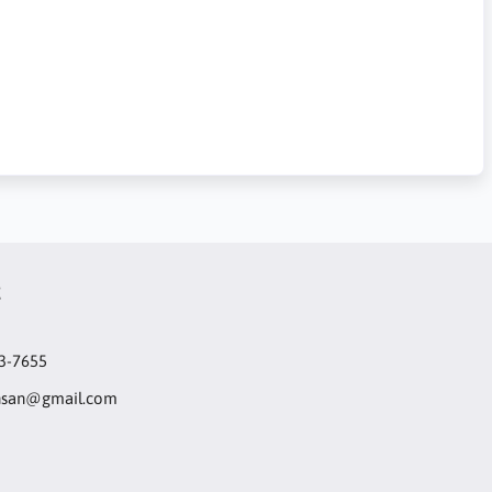
t
3-7655
hsan@gmail.com