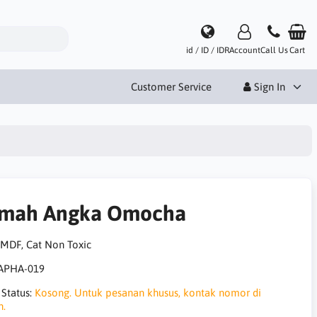
id / ID / IDR
Account
Call Us
Cart
Customer Service
Sign In
mah Angka Omocha
 MDF, Cat Non Toxic
APHA-019
 Status:
Kosong. Untuk pesanan khusus, kontak nomor di
h.