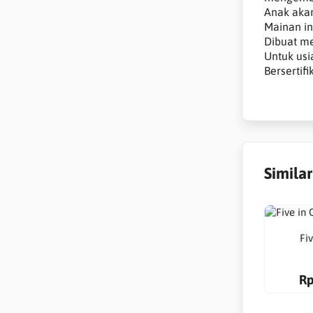
Anak aka
Mainan i
Dibuat m
Untuk usi
Bersertifi
Simila
Fi
Rp