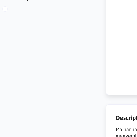
Descrip
Mainan i
mengemba