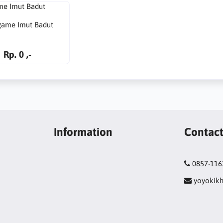
game Imut Badut
Rp. 0 ,-
Information
Contac
0857-116
yoyokik