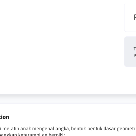
T
p
tion
ni melatih anak mengenal angka, bentuk-bentuk dasar geomet
ngkan keterampilan berpikir.